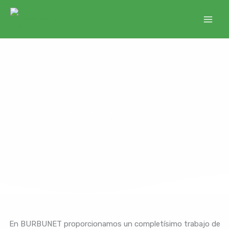
Ir
al
contenido
Servicios de Lavandería Industrial
En BURBUNET proporcionamos un completísimo trabajo de