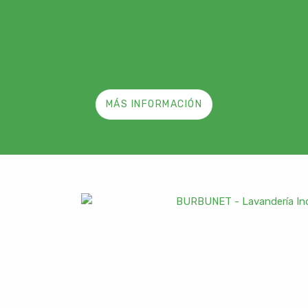
MÁS INFORMACIÓN
+34 934 73 79 54
info@burbunet.com
Pl. del Sol, 3-4 Bajos 3ª, (08950) Esplugues de