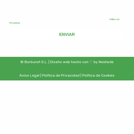
Responsable:
Burbunet S.L.U.
Finalidad:
Prestación de nuestros servicios, gestión se solicitudes de
información o reclamaciones, comunicaciones comerciales relacionadas con nuestros
servicios.
Legitimación:
Consentimiento expreso e interés legítimo
Destinatarios:
No se ceden datos a
terceros, salvo obligación legal
Derechos:
Acceder, rectificar y suprimir los datos, así como otros derechos,
como se explica en la información adicional
Información adicional.
: Puede consultar la información adicional y
detallada sobre Protección de Datos en las cláusulas anexas que se encuentran en nuestra
Política de
Privacidad.
ENVIAR
© Burbunet S.L. | Diseño web hecho con ♡ by
Nextweb
Aviso Legal
|
Política de Privacidad
|
Política de Cookies