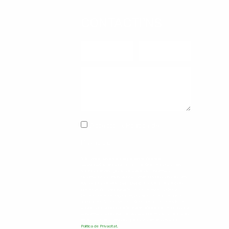
CONTACTI'NS
Nom
Correu
electrònic
missatge
Accepto la Política de
Privacitat
Informació bàsica sobre protecció de dades
Responsable:
Burbunet S.L.U.
Finalitat:
Prestació dels
nostres serveis, gestió se sol·licituds d'informació o
reclamacions, comunicacions comercials relacionades amb
els nostres serveis.
Legitimació:
Consentiment exprés i
interès legítim
Destinataris:
No se cedeixen dades a
tercers, excepte obligació legal
Drets:
Accedir, rectificar i
suprimir les dades, així com altres drets, com s'explica en
la informació addicional
Informació addicional.
: Pot consultar
la informació addicional i detallada sobre Protecció de Dades
en les clàusules annexes que es troben en la nostra
Política de Privacitat.