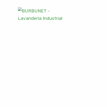
SERVEIS
RENTAT
ASSECAT
+34 934 73 79 54
MANTENIMENT
PLANXAT
info@burbunet.com
CONTROL DE
Pl. del Sol, 3-4 Bajos 3ª,
RENTAT
(08950) Esplugues de
Llobregat, Barcelona.
PERSONALITZACI
CAT
CAST